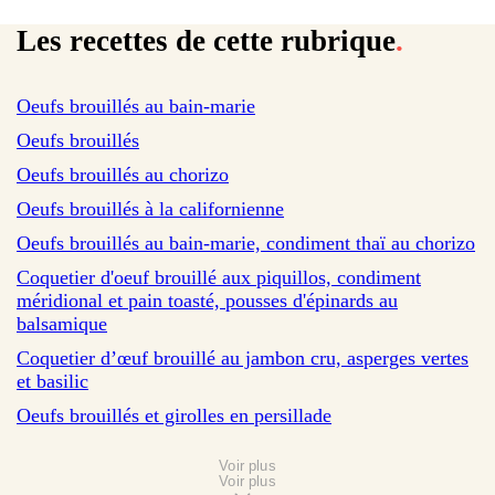
Les recettes de cette rubrique
.
sur 403 avis
Oeufs brouillés au bain-marie
sur 2495 avis
Oeufs brouillés
sur 149 avis
Oeufs brouillés au chorizo
sur 7 avis
Oeufs brouillés à la californienne
sur 4 avis
Oeufs brouillés au bain-marie, condiment thaï au chorizo
Coquetier d'oeuf brouillé aux piquillos, condiment
méridional et pain toasté, pousses d'épinards au
balsamique
Coquetier d’œuf brouillé au jambon cru, asperges vertes
et basilic
Oeufs brouillés et girolles en persillade
Voir plus
Voir plus