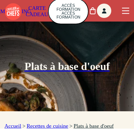
ACCÈS
CARTE
FORMATION
AMBUILDING
ACCÈS
CADEAU
FORMATION
Plats à base d'oeuf
Accueil
>
Recettes de cuisine
>
Plats à base d'oeuf