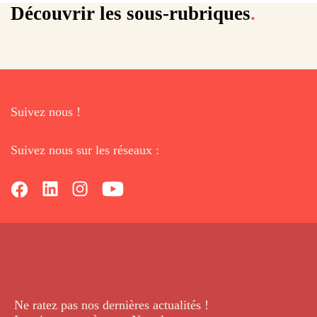
Oeufs brouillés
Oeufs au plat
Oeufs à la coque
Oeufs en meurette
Piperades
Brouillades d'oeufs
Découvrir les sous-rubriques
.
Suivez nous !
Suivez nous sur les réseaux :
Ne ratez pas nos dernières
actualités !