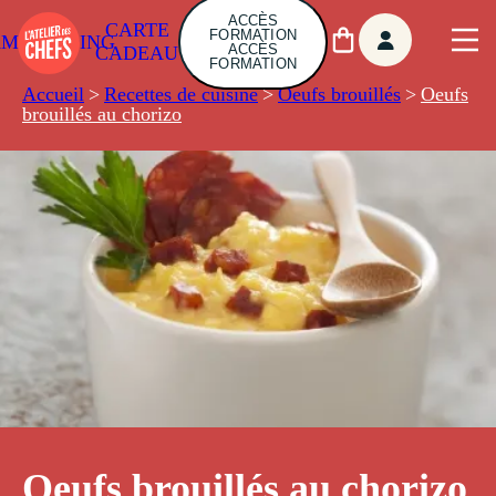
ACCÈS
CARTE
FORMATION
AMBUILDING
ACCÈS
CADEAU
FORMATION
Accueil
>
Recettes de cuisine
>
Oeufs brouillés
>
Oeufs
brouillés au chorizo
Oeufs brouillés au chorizo