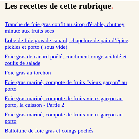
Les recettes de cette rubrique
.
sur 4 avis
Tranche de foie gras confit au sirop d'érable, chutney
minute aux fruits secs
sur 2 avis
Lobe de foie gras de canard, chapelure de pain d’épice,
pickles et porto ( sous vide)
Foie gras de canard poêlé, condiment rouge acidulé et
coulis de salade
sur 5798 avis
Foie gras au torchon
sur 29 avis
Foie gras mariné, compote de fruits "vieux garçon" au
porto
sur 14 avis
Foie gras mariné, compote de fruits vieux garçon au
porto, la cuisson - Partie 2
sur 267 avis
Foie gras mariné, compote de fruits vieux garçon au
porto
sur 93 avis
Ballottine de foie gras et coings pochés