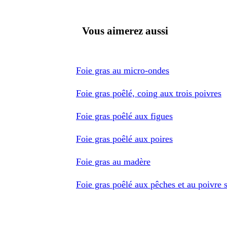
Vous aimerez aussi
Foie gras au micro-ondes
Foie gras poêlé, coing aux trois poivres
Foie gras poêlé aux figues
Foie gras poêlé aux poires
Foie gras au madère
Foie gras poêlé aux pêches et au poivre 