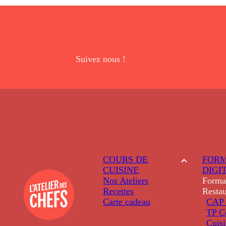
Suivez nous !
COURS DE
FORM
CUISINE
DIGI
Nos Ateliers
Forma
Recettes
Restau
Carte cadeau
CAP 
TP C
Cuis