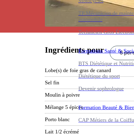
Motocycles
TP Mécanicien de maint
automobile
Technicien Gros Électro
Ingrédients pour
Formations
Santé & Soci
6 pers
BTS Diététique et Nutrit
Lobe(s) de foie gras de canard
Diététique du sport
Sel fin
Devenir sophrologue
Moulin à poivre
Mélange 5 épices
Formation
Beauté & Bien
Porto blanc
CAP Métiers de la Coiffu
Lait 1/2 écrémé