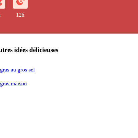
n liquide.
h
12h
tres idées délicieuses
gras au gros sel
 gras maison