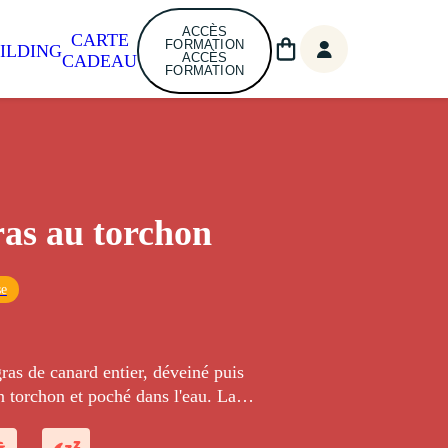
ACCÈS
CARTE
FORMATION
ILDING
ACCÈS
CADEAU
FORMATION
ras au torchon
se
ras de canard entier, déveiné puis
 torchon et poché dans l'eau. La
e gras au torchon permet de maîtriser
la température ambiante, car nous