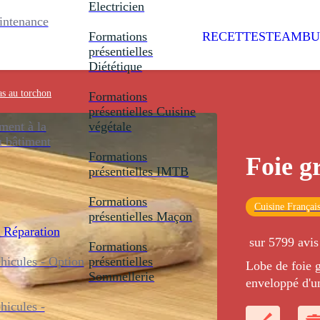
Electricien
intenance
Formations
RECETTES
TEAMBU
présentielles
Diététique
as au torchon
Formations
présentielles
Cuisine
ent à la
végétale
u bâtiment
Formations
Foie g
présentielles
IMTB
Formations
Cuisine Françai
présentielles
Maçon
 Réparation
sur 5799 avis
Formations
icules - Option
présentielles
Lobe de foie g
Sommellerie
enveloppé d'un
cuisson du foi
icules -
parfaitement 