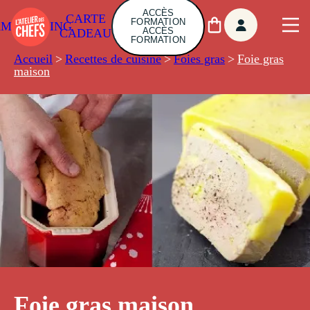
ACCÈS
CARTE
FORMATION
AMBUILDING
ACCÈS
CADEAU
FORMATION
Accueil
>
Recettes de cuisine
>
Foies gras
>
Foie gras
maison
Foie gras maison