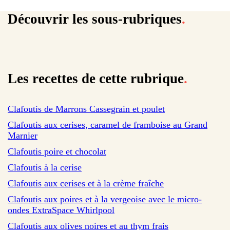
Fars bretons
Découvrir les sous-rubriques
.
Les recettes de cette rubrique
.
sur 10 avis
Clafoutis de Marrons Cassegrain et poulet
sur 27 avis
Clafoutis aux cerises, caramel de framboise au Grand
Marnier
Clafoutis poire et chocolat
sur 173 avis
Clafoutis à la cerise
sur 168 avis
Clafoutis aux cerises et à la crème fraîche
Clafoutis aux poires et à la vergeoise avec le micro-
ondes ExtraSpace Whirlpool
sur 9 avis
Clafoutis aux olives noires et au thym frais