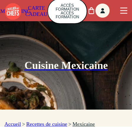
ACCÈS
CARTE
FORMATION
AMBUILDING
ACCÈS
CADEAU
FORMATION
Cuisine Mexicaine
Accueil
>
Recettes de cuisine
>
Mexicaine