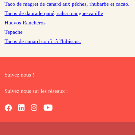
Taco de magret de canard aux pêches, rhubarbe et cacao.
sur 43 avis
Tacos de daurade pané, salsa mangue-vanille
sur 27 avis
Huevos Rancheros
sur 39 avis
Tepache
sur 32 avis
Tacos de canard confit à l'hibiscus.
Suivez nous !
Suivez nous sur les réseaux :