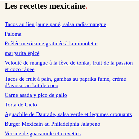
Les recettes mexicaine
.
Tacos au lieu jaune pané, salsa radis-mangue
Paloma
Poêlée mexicaine gratinée à la mimolette
margarita épicé
Velouté de mangue à la fève de tonka, fruit de la passion
et coco râpée
Tacos de fruit à pain, gambas au paprika fumé, crème
d’avocat au lait de coco
sur 23 avis
Carne asada y pico de gallo
Torta de Cielo
Aguachile de Daurade, salsa verde et légumes croquants
Burger Mexicain au Philadelphia Jalapeno
Verrine de guacamole et crevettes
sur 39 avis