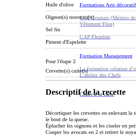
Huile d'olive
Formations
Arts décoratif
Oignon(s) nouveau(x)
CAP Couture (Métiers de
Vêtement Flou)
Sel fin
CAP Fleuriste
Piment d'Espelette
Formation
Management
Pour l'étape 2
La formation création d’e
Crevette(s) cuite(s)
L’atelier des Chefs
Descriptif de la recette
Cours à la carte
Décortiquer les crevettes en enlevant la 
le bout de la queue.
Éplucher les oignons et les ciseler en peti
Couper les avocats en 2 et retirer le noya