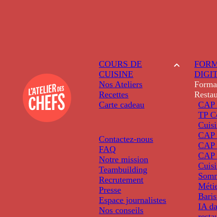
COURS DE
FORM
CUISINE
DIGI
Nos Ateliers
Forma
Recettes
Restau
Carte cadeau
CAP 
TP C
Cuis
CAP P
Contactez-nous
CAP 
FAQ
CAP 
Notre mission
Cuis
Teambuilding
Somm
Recrutement
Métie
Presse
Baris
Espace journalistes
IA da
Nos conseils
resta