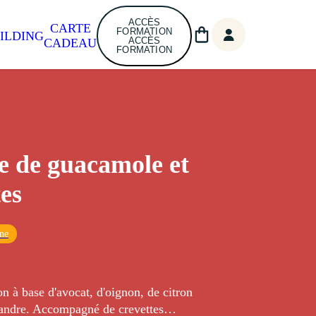
ACCÈS
CARTE
FORMATION
ILDING
ACCÈS
CADEAU
FORMATION
e de guacamole et
tes
ne
n à base d'avocat, d'oignon, de citron
riandre. Accompagné de crevettes