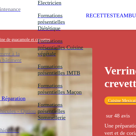
Electricien
intenance
Formations
RECETTES
TEAMBU
présentielles
Diététique
ine de guacamole et crevettes
Formations
présentielles
Cuisine
ent à la
végétale
u bâtiment
Formations
Verrin
présentielles
IMTB
crevet
Formations
présentielles
Maçon
 Réparation
Cuisine Mexicai
Formations
icules - Option
présentielles
sur 48 avis
Sommellerie
Une préparatio
icules -
vert et de co