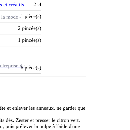
2
cl
s et créatifs
1
pièce(s)
 la mode -
2
pincée(s)
1
pincée(s)
ntreprise de
6
pièce(s)
tête et enlever les anneaux, ne garder que
ts dés. Zester et presser le citron vert.
u, puis prélever la pulpe à l'aide d'une