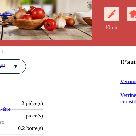
cuites.
enance
10min
-
ménager
al
D’aut
ion
.
Verrine
Verrine
crousti
2
pièce(s)
-être
1
pièce(s)
re
0.2
botte(s)