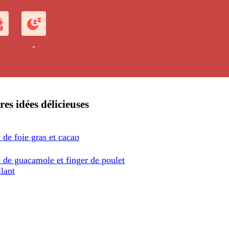
-
res idées délicieuses
 de foie gras et cacao
 de guacamole et finger de poulet
llant