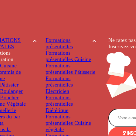
ATIONS
Formations
Ne ratez pas
TALES
présentielles
Inscrivez-vo
tions
Formations
ration
présentielles
Cuisine
Cuisine
Formations
ommis de
présentielles
Pâtisserie
ine
Formations
âtissier
présentielles
Boulanger
Electricien
Boucher
Formations
ine Végétale
présentielles
ellerie
Diététique
rs du bar
Formations
ta
présentielles
Cuisine
ns la
végétale
S'INS
uration
Formations