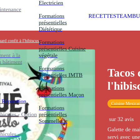
Electricien
intenance
Formations
RECETTES
TEAMBU
présentielles
Diététique
ard confit à l'hibiscus.
Formations
présentielles
Cuisine
ent à la
végétale
u bâtiment
Formations
Tacos 
présentielles
IMTB
l'hibis
Formations
présentielles
Maçon
 Réparation
Cuisine Mexicai
Formations
icules - Option
présentielles
sur 32 avis
Sommellerie
Galette de mai
icules -
servi avec une