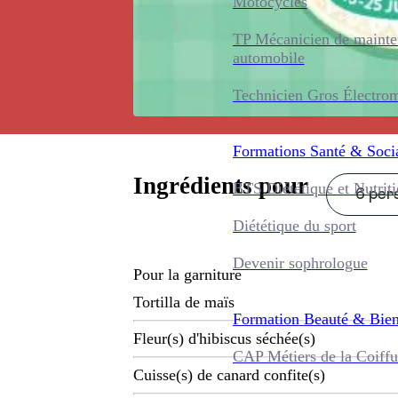
Motocycles
TP Mécanicien de maint
automobile
Technicien Gros Électro
Formations
Santé & Soci
Ingrédients pour
BTS Diététique et Nutrit
6 pers
Diététique du sport
Devenir sophrologue
Pour la garniture
Tortilla de maïs
Formation
Beauté & Bien
Fleur(s) d'hibiscus séchée(s)
CAP Métiers de la Coiffu
Cuisse(s) de canard confite(s)