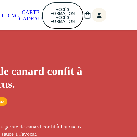
ACCÈS
CARTE
FORMATION
ILDING
ACCÈS
CADEAU
FORMATION
de canard confit à
cus.
ne
s garnie de canard confit à l'hibiscus
 sauce à l'avocat.