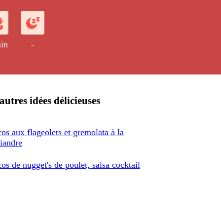
in
-
autres idées délicieuses
os aux flageolets et gremolata à la
iandre
os de nugget's de poulet, salsa cocktail