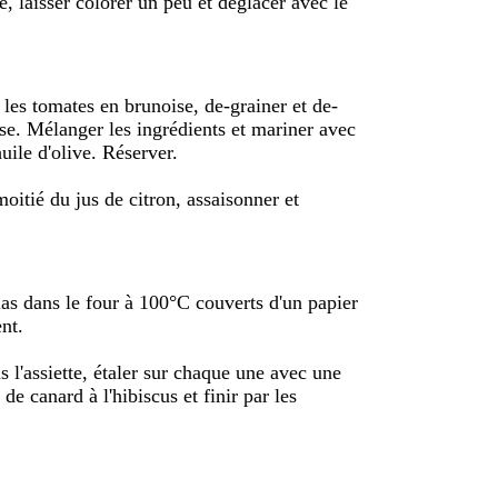
de, laisser colorer un peu et déglacer avec le
les tomates en brunoise, de-grainer et de-
ise. Mélanger les ingrédients et mariner avec
huile d'olive. Réserver.
moitié du jus de citron, assaisonner et
llas dans le four à 100°C couverts d'un papier
nt.
s l'assiette, étaler sur chaque une avec une
de canard à l'hibiscus et finir par les