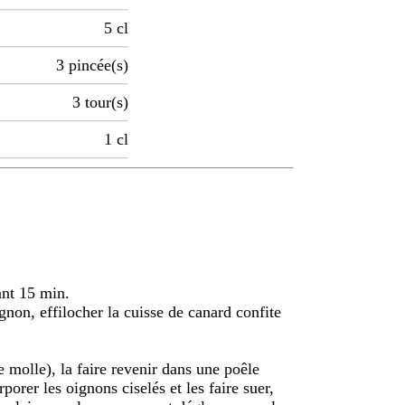
5
cl
3
pincée(s)
3
tour(s)
1
cl
ant 15 min.
gnon, effilocher la cuisse de canard confite
re molle), la faire revenir dans une poêle
porer les oignons ciselés et les faire suer,