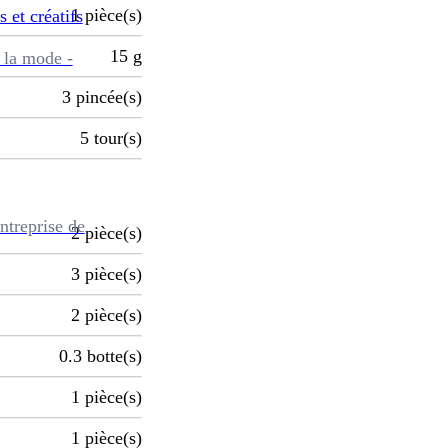
1
pièce(s)
s et créatifs
15
g
 la mode -
3
pincée(s)
5
tour(s)
ntreprise de
2
pièce(s)
3
pièce(s)
2
pièce(s)
0.3
botte(s)
1
pièce(s)
1
pièce(s)