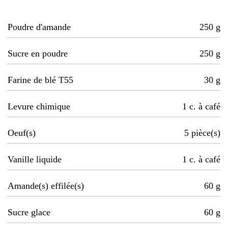
Poudre d'amande
250
g
Sucre en poudre
250
g
Farine de blé T55
30
g
Levure chimique
1
c. à café
Oeuf(s)
5
pièce(s)
Vanille liquide
1
c. à café
Amande(s) effilée(s)
60
g
Sucre glace
60
g