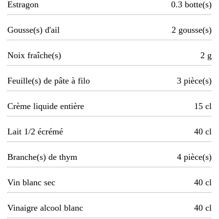
Estragon
0.3
botte(s)
Gousse(s) d'ail
2
gousse(s)
Noix fraîche(s)
2
g
Feuille(s) de pâte à filo
3
pièce(s)
Crème liquide entière
15
cl
Lait 1/2 écrémé
40
cl
Branche(s) de thym
4
pièce(s)
Vin blanc sec
40
cl
Vinaigre alcool blanc
40
cl