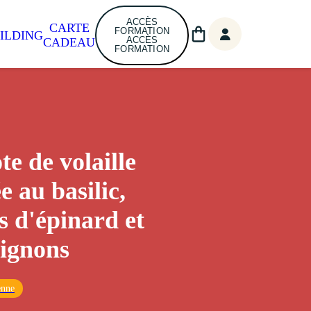
ACCÈS
CARTE
FORMATION
ILDING
ACCÈS
CADEAU
FORMATION
te de volaille
e au basilic,
s d'épinard et
ignons
enne