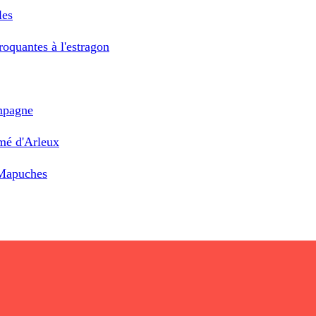
les
croquantes à l'estragon
ampagne
umé d'Arleux
 Mapuches