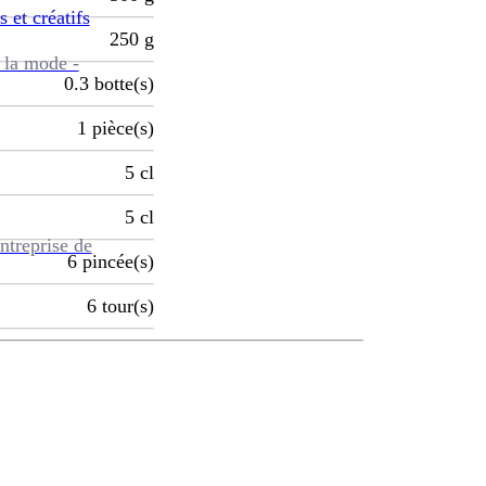
s et créatifs
250
g
 la mode -
0.3
botte(s)
1
pièce(s)
5
cl
5
cl
ntreprise de
6
pincée(s)
6
tour(s)