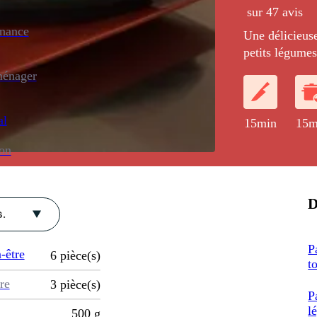
sur 47 avis
enance
Une délicieuse
petits légumes
ménager
al
15min
15m
ion
D
.
P
-être
6
pièce(s)
t
re
3
pièce(s)
P
l
500
g