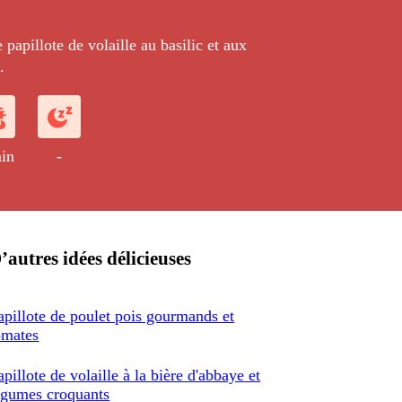
 papillote de volaille au basilic et aux
.
in
-
’autres idées délicieuses
apillote de poulet pois gourmands et
omates
apillote de volaille à la bière d'abbaye et
égumes croquants