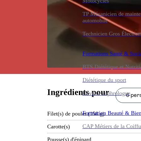
Motocycles
TP Mécanicien de maint
automobile
Technicien Gros Électro
Formations
Santé & Soci
BTS Diététique et Nutrit
Diététique du sport
Ingrédients pour
Devenir sophrologue
6 pers
Formation
Beauté & Bien
Filet(s) de poulet (150 g)
CAP Métiers de la Coiffu
Carotte(s)
Pousse(s) d'épinard