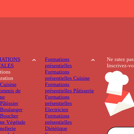
ATIONS
Formations
Ne ratez pas
TALES
présentielles
Inscrivez-vo
tions
Formations
ration
présentielles
Cuisine
Cuisine
Formations
ommis de
présentielles
Pâtisserie
ine
Formations
âtissier
présentielles
Boulanger
Electricien
Boucher
Formations
ine Végétale
présentielles
ellerie
Diététique