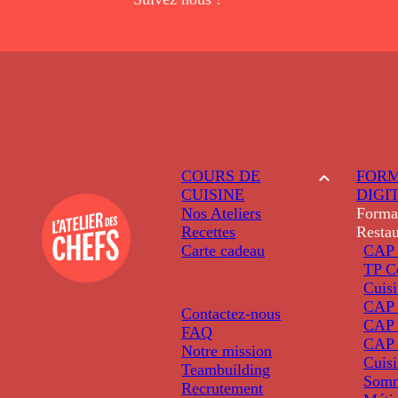
COURS DE
FORM
CUISINE
DIGI
Nos Ateliers
Forma
Recettes
Restau
Carte cadeau
CAP 
TP C
Cuis
CAP P
Contactez-nous
CAP 
FAQ
CAP 
Notre mission
Cuis
Teambuilding
Somm
Recrutement