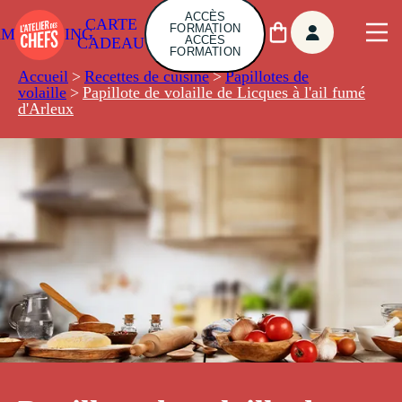
ACCÈS
CARTE
FORMATION
AMBUILDING
ACCÈS
CADEAU
FORMATION
Accueil
>
Recettes de cuisine
>
Papillotes de
volaille
>
Papillote de volaille de Licques à l'ail fumé
d'Arleux