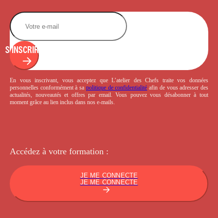
S'INSCRIRE
En vous inscrivant, vous acceptez que L’atelier des Chefs traite vos données
personnelles conformément à sa
politique de confidentialité
afin de vous adresser des
actualités, nouveautés et offres par email. Vous pouvez vous désabonner à tout
moment grâce au lien inclus dans nos e-mails.
Accédez à votre
formation :
JE ME CONNECTE
JE ME CONNECTE