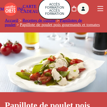
ACCÈS
CARTE
FORMATION
AMBUILDING
ACCÈS
CADEAU
FORMATION
Accueil
>
Recettes de cuisine
>
Papillotes de
poulet
>
Papillote de poulet pois gourmands et tomates
Papillote de poulet pois