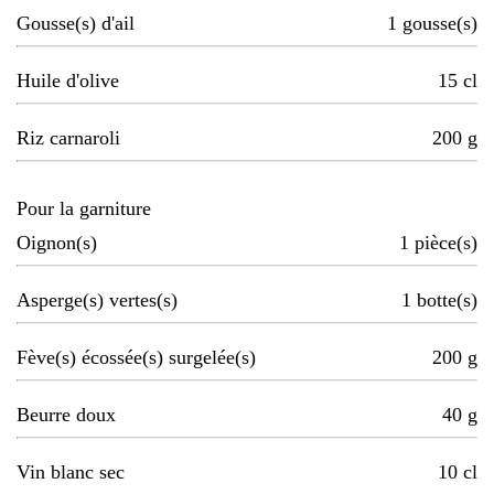
Gousse(s) d'ail
1
gousse(s)
Huile d'olive
15
cl
Riz carnaroli
200
g
Pour la garniture
Oignon(s)
1
pièce(s)
Asperge(s) vertes(s)
1
botte(s)
Fève(s) écossée(s) surgelée(s)
200
g
Beurre doux
40
g
Vin blanc sec
10
cl