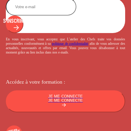
S'INSCRIRE
En vous inscrivant, vous acceptez que L’atelier des Chefs traite vos données
personnelles conformément à sa
politique de confidentialité
afin de vous adresser des
actualités, nouveautés et offres par email. Vous pouvez vous désabonner à tout
moment grâce au lien inclus dans nos e-mails.
Accédez à votre
formation :
JE ME CONNECTE
JE ME CONNECTE