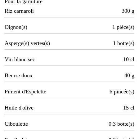
Pour la garniture
Riz carnaroli
300
g
Oignon(s)
1
pièce(s)
Asperge(s) vertes(s)
1
botte(s)
Vin blanc sec
10
cl
Beurre doux
40
g
Piment d'Espelette
6
pincée(s)
Huile d'olive
15
cl
Ciboulette
0.3
botte(s)