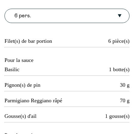
6 pers.
Filet(s) de bar portion
6
pièce(s)
Pour la sauce
Basilic
1
botte(s)
Pignon(s) de pin
30
g
Parmigiano Reggiano râpé
70
g
Gousse(s) d'ail
1
gousse(s)