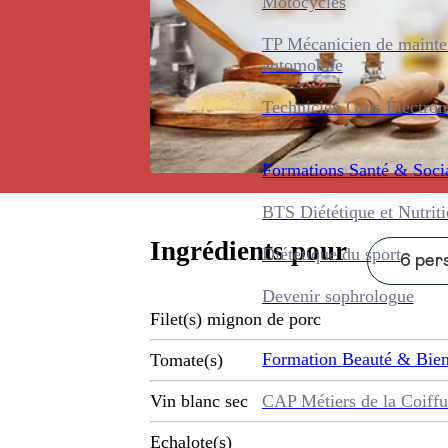
Motocycles
TP Mécanicien de maint
automobile
Technicien Gros Électro
Formations
Santé & Soci
BTS Diététique et Nutrit
Ingrédients pour
Diététique du sport
6 pers
Devenir sophrologue
Filet(s) mignon de porc
Formation
Beauté & Bien
Tomate(s)
CAP Métiers de la Coiffu
Vin blanc sec
Echalote(s)