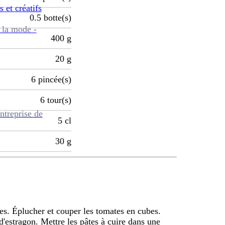
s et créatifs
0.5
botte(s)
 la mode -
400
g
20
g
6
pincée(s)
6
tour(s)
ntreprise de
5
cl
30
g
es. Éplucher et couper les tomates en cubes.
s d'estragon. Mettre les pâtes à cuire dans une