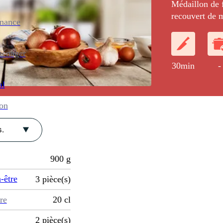
Médaillon de f
recouvert de m
enance
Accompagné d
échalotes parf
ménager
30min
-
al
ion
.
900
g
-être
3
pièce(s)
re
20
cl
2
pièce(s)