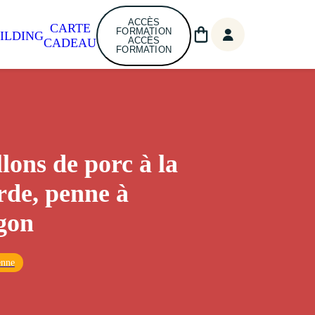
ACCÈS
CARTE
FORMATION
ILDING
ACCÈS
CADEAU
FORMATION
lons de porc à la
de, penne à
agon
enne