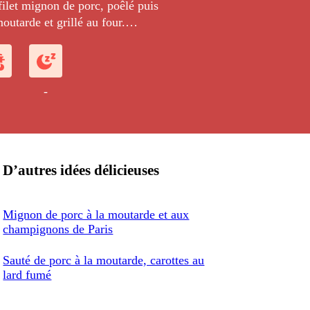
ilet mignon de porc, poêlé puis
outarde et grillé au four.
'un wok de penne aux tomates et
umées à l'estragon.
-
D’autres idées délicieuses
Mignon de porc à la moutarde et aux
champignons de Paris
Sauté de porc à la moutarde, carottes au
lard fumé