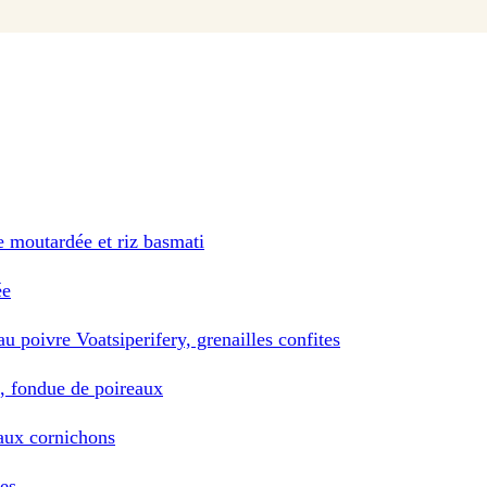
me moutardée et riz basmati
ée
au poivre Voatsiperifery, grenailles confites
s, fondue de poireaux
 aux cornichons
es