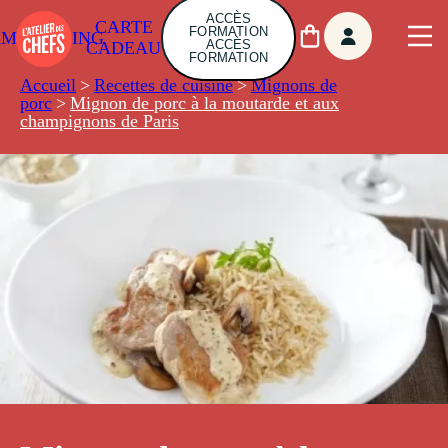
ACCÈS
CARTE
FORMATION
AMBUILDING
ACCÈS
CADEAU
FORMATION
Accueil
>
Recettes de cuisine
>
Mignons de
porc
>
Mignon de porc à la moutarde et aux
champignons de Paris