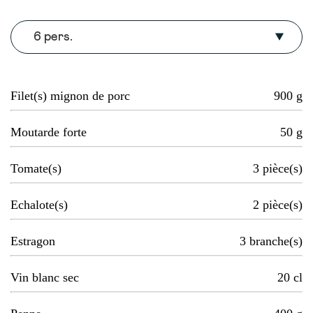
6 pers.
Filet(s) mignon de porc
900
g
Moutarde forte
50
g
Tomate(s)
3
pièce(s)
Echalote(s)
2
pièce(s)
Estragon
3
branche(s)
Vin blanc sec
20
cl