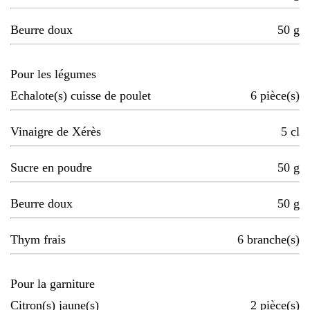
Beurre doux
50
g
Pour les légumes
Echalote(s) cuisse de poulet
6
pièce(s)
Vinaigre de Xérès
5
cl
Sucre en poudre
50
g
Beurre doux
50
g
Thym frais
6
branche(s)
Pour la garniture
Citron(s) jaune(s)
2
pièce(s)