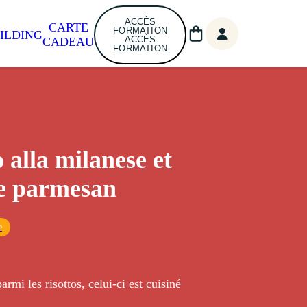
ACCÈS
CARTE
FORMATION
ILDING
ACCÈS
CADEAU
FORMATION
 alla milanese et
de parmesan
e
armi les risottos, celui-ci est cuisiné