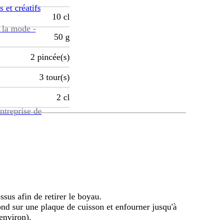
s et créatifs
10
cl
 la mode -
50
g
2
pincée(s)
3
tour(s)
2
cl
ntreprise de
ssus afin de retirer le boyau.
ond sur une plaque de cuisson et enfourner jusqu'à
environ).