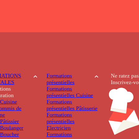
ATIONS
Formations
Ne ratez pas
TALES
présentielles
Inscrivez-vo
tions
Formations
ration
présentielles
Cuisine
Cuisine
Formations
ommis de
présentielles
Pâtisserie
ine
Formations
âtissier
présentielles
Boulanger
Electricien
Boucher
Formations