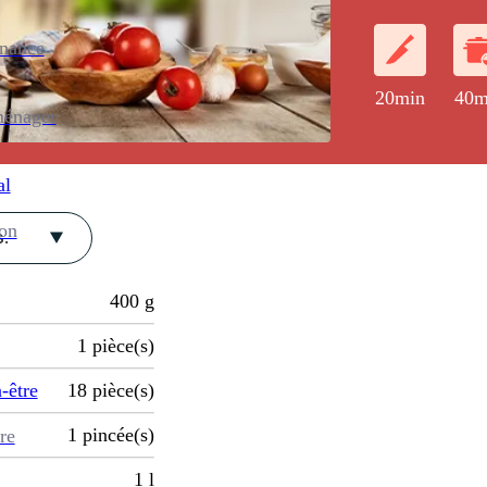
enance
20min
40m
ménager
al
ion
.
400
g
1
pièce(s)
-être
18
pièce(s)
1
pincée(s)
re
1
l