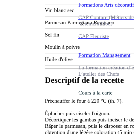
Formations
Arts décoratif
Vin blanc sec
CAP Couture (Métiers de
Parmesan Parmigiano Reggiano
Vêtement Flou)
Sel fin
CAP Fleuriste
Moulin à poivre
Formation
Management
Huile d'olive
La formation création d’e
L’atelier des Chefs
Descriptif de la recette
Cours à la carte
Préchauffer le four à 220 °C (th. 7).
Éplucher puis ciseler l'oignon.
Décortiquer les gambas puis inciser le de
Râper le parmesan, puis le disposer en r
obtention d'une légère coloration (5 min 