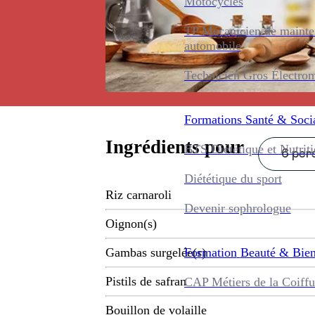
Motocycles
TP Mécanicien de maint
automobile
Technicien Gros Électro
Formations
Santé & Soci
Ingrédients pour
BTS Diététique et Nutrit
6 pers
Diététique du sport
Riz carnaroli
Devenir sophrologue
Oignon(s)
Formation
Beauté & Bien
Gambas surgelée(s)
Pistils de safran
CAP Métiers de la Coiffu
Bouillon de volaille