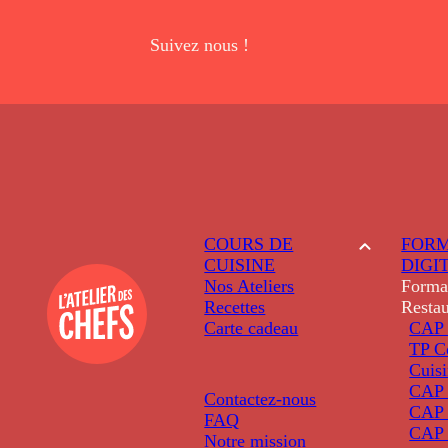
Suivez nous !
COURS DE
FORM
CUISINE
DIGI
Nos Ateliers
Forma
Recettes
Restau
Carte cadeau
CAP 
TP C
Cuis
CAP P
Contactez-nous
CAP 
FAQ
CAP 
Notre mission