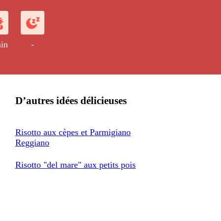
in
-
D’autres idées délicieuses
Risotto aux cèpes et Parmigiano
Reggiano
Risotto "del mare" aux petits pois