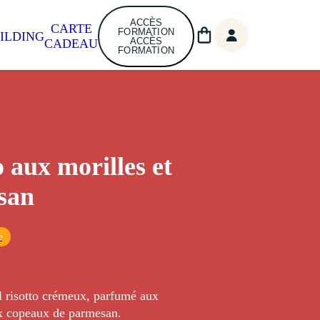
ACCÈS
CARTE
FORMATION
ILDING
ACCÈS
CADEAU
FORMATION
o aux morilles et
san
e
l risotto crémeux, parfumé aux
ux copeaux de parmesan.