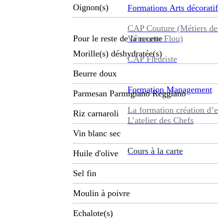
Oignon(s)
Formations
Arts décoratif
CAP Couture (Métiers de
Vêtement Flou)
Pour le reste de la recette
Morille(s) déshydratée(s)
CAP Fleuriste
Beurre doux
Formation
Management
Parmesan Parmigiano Reggiano
La formation création d’e
Riz carnaroli
L’atelier des Chefs
Vin blanc sec
Cours à la carte
Huile d'olive
Sel fin
Moulin à poivre
Echalote(s)