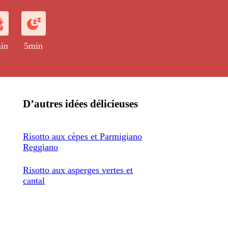
in
5min
D’autres idées délicieuses
Risotto aux cèpes et Parmigiano
Reggiano
Risotto aux asperges vertes et
cantal