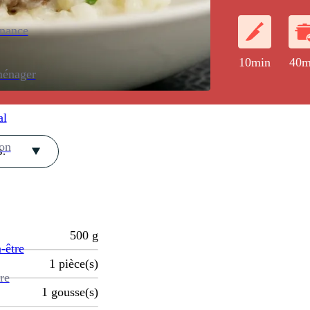
enance
10min
40m
ménager
al
ion
.
500
g
-être
1
pièce(s)
re
1
gousse(s)