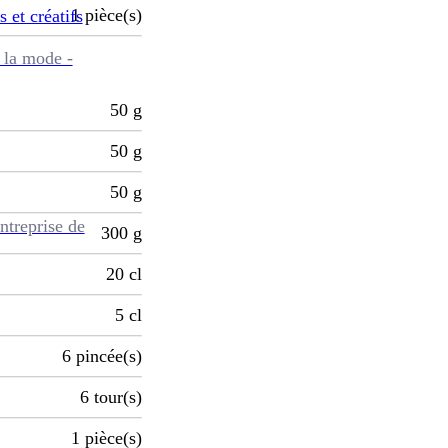
1
pièce(s)
s et créatifs
 la mode -
50
g
50
g
50
g
ntreprise de
300
g
20
cl
5
cl
6
pincée(s)
6
tour(s)
1
pièce(s)