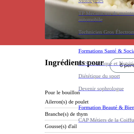
Motocycles
TP Mécanicien de maint
automobile
Technicien Gros Électro
Formations
Santé & Soci
Ingrédients pour
BTS Diététique et Nutrit
6 pers
Diététique du sport
Devenir sophrologue
Pour le bouillon
Aileron(s) de poulet
Formation
Beauté & Bien
Branche(s) de thym
CAP Métiers de la Coiffu
Gousse(s) d'ail