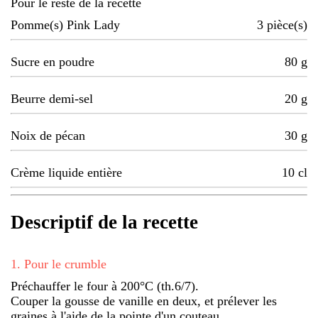
Pour le reste de la recette
Pomme(s) Pink Lady
3
pièce(s)
Sucre en poudre
80
g
Beurre demi-sel
20
g
Noix de pécan
30
g
Crème liquide entière
10
cl
Descriptif de la recette
1
.
Pour le crumble
Préchauffer le four à 200°C (th.6/7).
Couper la gousse de vanille en deux, et prélever les
graines à l'aide de la pointe d'un couteau.