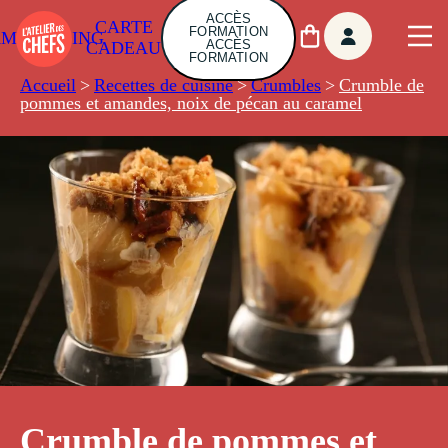
ACCÈS
CARTE
FORMATION
AMBUILDING
ACCÈS
CADEAU
FORMATION
Accueil
>
Recettes de cuisine
>
Crumbles
>
Crumble de
pommes et amandes, noix de pécan au caramel
Crumble de pommes et