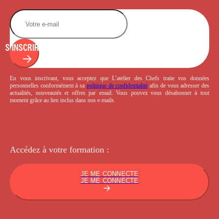
S'INSCRIRE
En vous inscrivant, vous acceptez que L’atelier des Chefs traite vos données
personnelles conformément à sa
politique de confidentialité
afin de vous adresser des
actualités, nouveautés et offres par email. Vous pouvez vous désabonner à tout
moment grâce au lien inclus dans nos e-mails.
Accédez à votre
formation :
JE ME CONNECTE
JE ME CONNECTE