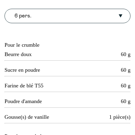
6 pers.
Pour le crumble
Beurre doux
60
g
Sucre en poudre
60
g
Farine de blé T55
60
g
Poudre d'amande
60
g
Gousse(s) de vanille
1
pièce(s)