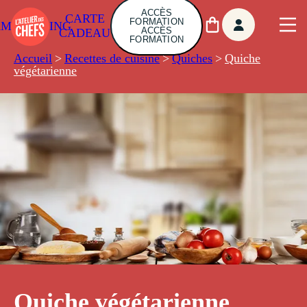
ACCÈS
CARTE
FORMATION
AMBUILDING
ACCÈS
CADEAU
FORMATION
Accueil
>
Recettes de cuisine
>
Quiches
>
Quiche
végétarienne
Quiche végétarienne