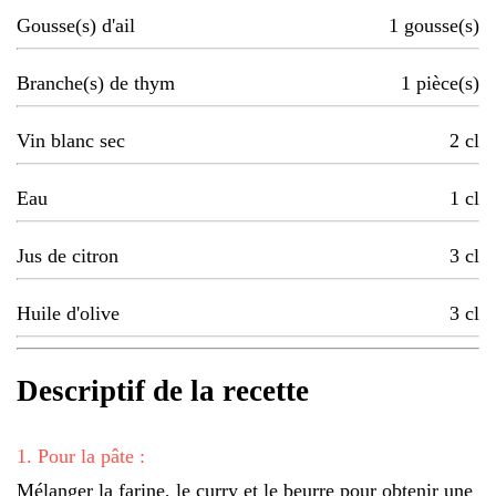
Gousse(s) d'ail
1
gousse(s)
Branche(s) de thym
1
pièce(s)
Vin blanc sec
2
cl
Eau
1
cl
Jus de citron
3
cl
Huile d'olive
3
cl
Descriptif de la recette
1
.
Pour la pâte :
Mélanger la farine, le curry et le beurre pour obtenir une