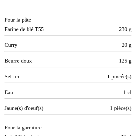
Pour la pâte
Farine de blé T55
230
g
Curry
20
g
Beurre doux
125
g
Sel fin
1
pincée(s)
Eau
1
cl
Jaune(s) d'oeuf(s)
1
pièce(s)
Pour la garniture