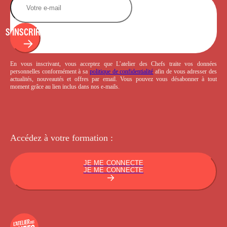
S'INSCRIRE
En vous inscrivant, vous acceptez que L’atelier des Chefs traite vos données
personnelles conformément à sa
politique de confidentialité
afin de vous adresser des
actualités, nouveautés et offres par email. Vous pouvez vous désabonner à tout
moment grâce au lien inclus dans nos e-mails.
Accédez à votre
formation :
JE ME CONNECTE
JE ME CONNECTE