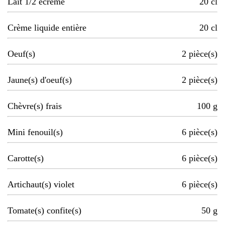
Lait 1/2 écrémé
20
cl
Crème liquide entière
20
cl
Oeuf(s)
2
pièce(s)
Jaune(s) d'oeuf(s)
2
pièce(s)
Chèvre(s) frais
100
g
Mini fenouil(s)
6
pièce(s)
Carotte(s)
6
pièce(s)
Artichaut(s) violet
6
pièce(s)
Tomate(s) confite(s)
50
g