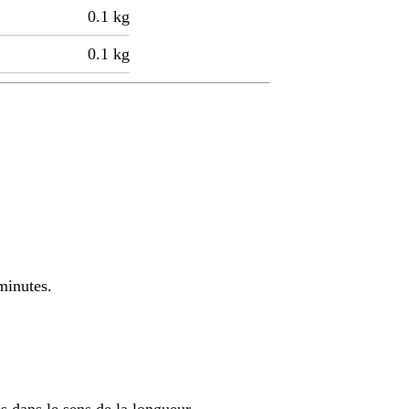
0.1
kg
0.1
kg
minutes.
s dans le sens de la longueur.