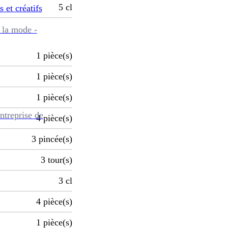
5
cl
s et créatifs
 la mode -
1
pièce(s)
1
pièce(s)
1
pièce(s)
ntreprise de
4
pièce(s)
3
pincée(s)
3
tour(s)
3
cl
4
pièce(s)
1
pièce(s)