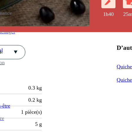
enance
1h40
25m
ménager
D’aut
al
s.
ion
Quiche
Quiche
0.3
kg
0.2
kg
-être
1
pièce(s)
re
5
g