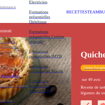
Electricien
intenance
Formations
RECETTES
TEAMBU
présentielles
Diététique
ovençale
Formations
présentielles
Cuisine
ent à la
végétale
u bâtiment
Formations
Quiche
présentielles
IMTB
Formations
Cuisine Europé
présentielles
Maçon
 Réparation
sur 49 avis
Formations
icules - Option
présentielles
Recette de tar
Sommellerie
légumes du sol
et d'une persi
icules -
cuisson.