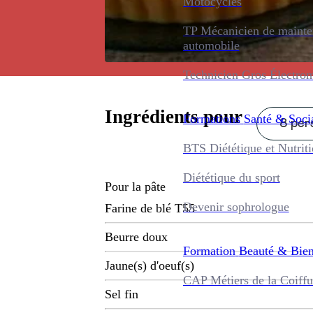
Motocycles
TP Mécanicien de maint
automobile
Technicien Gros Électro
Ingrédients pour
Formations
Santé & Soci
8 per
BTS Diététique et Nutrit
Diététique du sport
Pour la pâte
Devenir sophrologue
Farine de blé T55
Beurre doux
Formation
Beauté & Bien
Jaune(s) d'oeuf(s)
CAP Métiers de la Coiffu
Sel fin