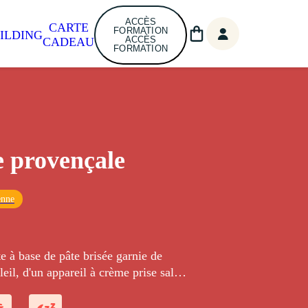
ACCÈS
CARTE
FORMATION
ILDING
ACCÈS
CADEAU
FORMATION
 provençale
enne
te à base de pâte brisée garnie de
eil, d'un appareil à crème prise salée
llade provençale ajoutée en fin de