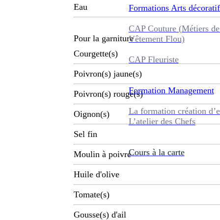
Eau
Formations
Arts décoratif
CAP Couture (Métiers de
Pour la garniture
Vêtement Flou)
Courgette(s)
CAP Fleuriste
Poivron(s) jaune(s)
Formation
Management
Poivron(s) rouge(s)
La formation création d’e
Oignon(s)
L’atelier des Chefs
Sel fin
Cours à la carte
Moulin à poivre
Huile d'olive
Tomate(s)
Gousse(s) d'ail