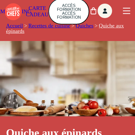
ACCÈS
CARTE
FORMATION
AMBUILDING
ACCÈS
CADEAU
FORMATION
Accueil
>
Recettes de cuisine
>
Quiches
>
Quiche aux
épinards
Quiche aux épinards