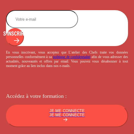
S'INSCRIRE
En vous inscrivant, vous acceptez que L’atelier des Chefs traite vos données
personnelles conformément à sa
politique de confidentialité
afin de vous adresser des
actualités, nouveautés et offres par email. Vous pouvez vous désabonner à tout
moment grâce au lien inclus dans nos e-mails.
Accédez à votre
formation :
JE ME CONNECTE
JE ME CONNECTE