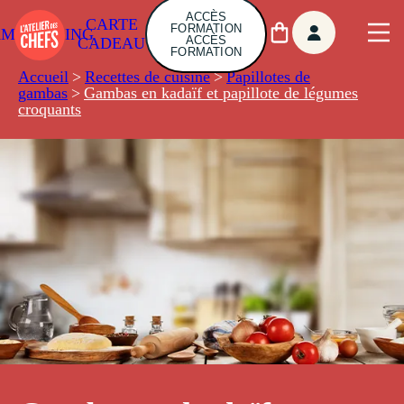
ACCÈS
CARTE
FORMATION
AMBUILDING
ACCÈS
CADEAU
FORMATION
Accueil
>
Recettes de cuisine
>
Papillotes de
gambas
>
Gambas en kadaïf et papillote de légumes
croquants