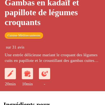
Gambas en kadaïf et
papillote de légumes
croquants
Cuisine Méditerranéenne
sur 31 avis
Une entrée délicieuse mariant le croquant des légumes
cuits en papillote et le croustillant des gambas cuites
avec du kadaïf, le tout servi avec une vinaigrette à la
coriandre.
20min
10min
-
Ingrédients pour