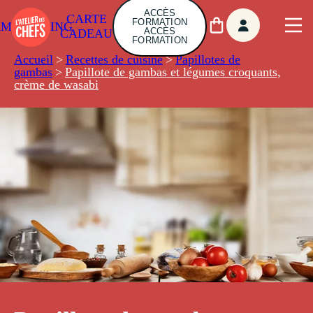
ACCÈS
CARTE
FORMATION
AMBUILDING
ACCÈS
CADEAU
FORMATION
Accueil
>
Recettes de cuisine
>
Papillotes de
gambas
>
Papillote de gambas et légumes croquants,
crème de wasabi