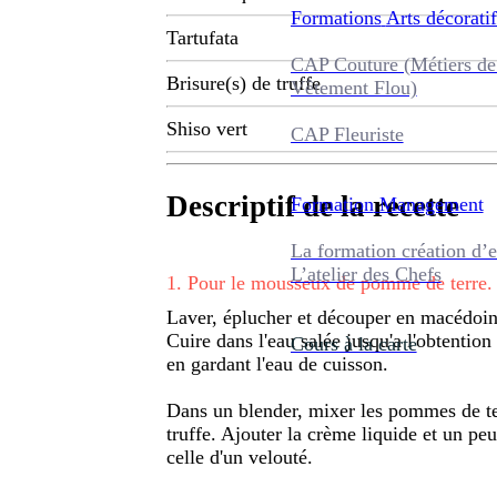
Formations
Arts décoratif
Tartufata
CAP Couture (Métiers de
Brisure(s) de truffe
Vêtement Flou)
Shiso vert
CAP Fleuriste
Descriptif de la recette
Formation
Management
La formation création d’e
L’atelier des Chefs
1
.
Pour le mousseux de pomme de terre.
Laver, éplucher et découper en macédoin
Cuire dans l'eau salée jusqu'a l'obtentio
Cours à la carte
en gardant l'eau de cuisson.
Dans un blender, mixer les pommes de terre
truffe. Ajouter la crème liquide et un peu
celle d'un velouté.