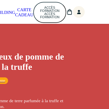
ACCÈS
CARTE
FORMATION
ILDING
ACCÈS
CADEAU
FORMATION
eux de pomme de
 la truffe
enne
me de terre parfumée à la truffe et
on.