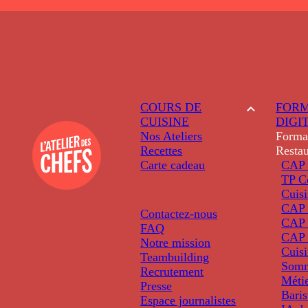
COURS DE
FORM
CUISINE
DIGI
Nos Ateliers
Forma
Recettes
Restau
Carte cadeau
CAP 
TP C
Cuis
CAP P
Contactez-nous
CAP 
FAQ
CAP 
Notre mission
Cuis
Teambuilding
Somm
Recrutement
Métie
Presse
Baris
Espace journalistes