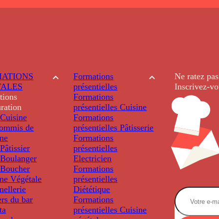
ATIONS
Formations
Ne ratez pas
TALES
présentielles
Inscrivez-vo
tions
Formations
ration
présentielles
Cuisine
Cuisine
Formations
ommis de
présentielles
Pâtisserie
ine
Formations
âtissier
présentielles
Boulanger
Electricien
Boucher
Formations
ine Végétale
présentielles
ellerie
Diététique
rs du bar
Formations
ta
présentielles
Cuisine