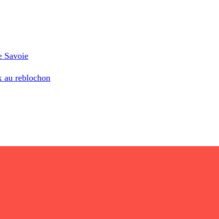
e Savoie
x au reblochon