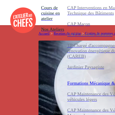
Cours de
CAP Interventions en Ma
cuisine en
Technique des Bâtiments
atelier
CAP Maçon
Nos Ateliers
Accueil
>
Recettes de cuisine
>
Gratins de pommes d
CAP Carreleur Mosaïste
TP Chargé d'accompagnem
rénovation énergétique d
(CAREB)
Jardinier Paysagiste
Formations
Mécanique &
CAP Maintenance des Véh
véhicules légers
CAP Maintenance des Véh