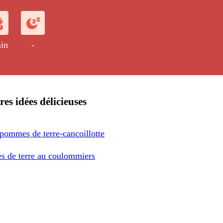
in
-
res idées délicieuses
 pommes de terre-cancoillotte
 de terre au coulommiers