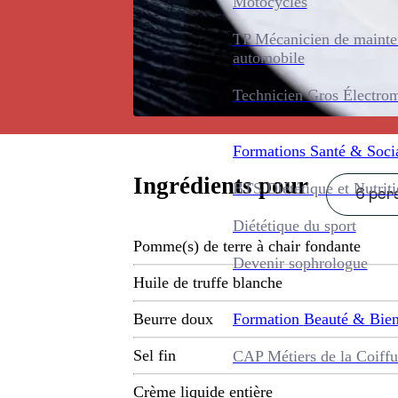
Motocycles
TP Mécanicien de maint
automobile
Technicien Gros Électro
Formations
Santé & Soci
Ingrédients pour
BTS Diététique et Nutrit
6 pers
Diététique du sport
Pomme(s) de terre à chair fondante
Devenir sophrologue
Huile de truffe blanche
Formation
Beauté & Bien
Beurre doux
Sel fin
CAP Métiers de la Coiffu
Crème liquide entière