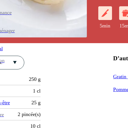
enance
5min
15m
ménager
al
D’aut
ion
.
Gratin
250
g
Pommes
1
cl
-être
25
g
2
pincée(s)
re
10
cl