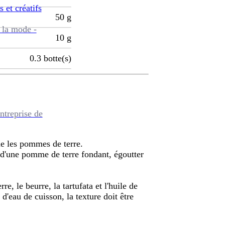
s et créatifs
50
g
 la mode -
10
g
0.3
botte(s)
ntreprise de
e les pommes de terre.
n d'une pomme de terre fondant, égoutter
, le beurre, la tartufata et l'huile de
 d'eau de cuisson, la texture doit être