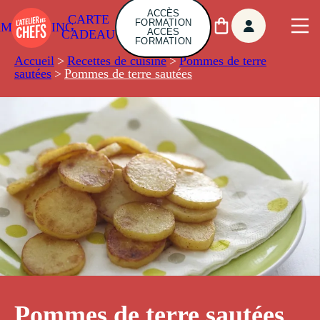
ACCÈS
CARTE
FORMATION
AMBUILDING
ACCÈS
CADEAU
FORMATION
Accueil
>
Recettes de cuisine
>
Pommes de terre
sautées
>
Pommes de terre sautées
Pommes de terre sautées