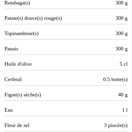
Rutabaga(s)
300
g
Patate(s) douce(s) rouge(s)
300
g
Topinambour(s)
300
g
Panais
300
g
Huile d'olive
5
cl
Cerfeuil
0.5
botte(s)
Figue(s) sèche(s)
40
g
Eau
1
l
Fleur de sel
3
pincée(s)