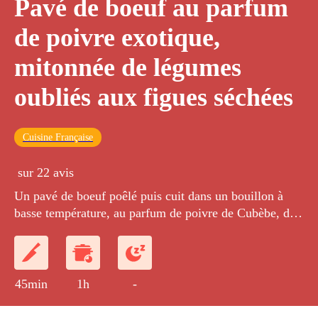
Pavé de boeuf au parfum
de poivre exotique,
mitonnée de légumes
oubliés aux figues séchées
Cuisine Française
sur 22 avis
Un pavé de boeuf poêlé puis cuit dans un bouillon à
basse température, au parfum de poivre de Cubèbe, de
Sichuan et de poivre long d'Indonésie. Le panais, le
topinambour, la patate douce et le rutabaga sont cuits
dans ce bouillon et agrémentés de figues séchées.
45min
1h
-