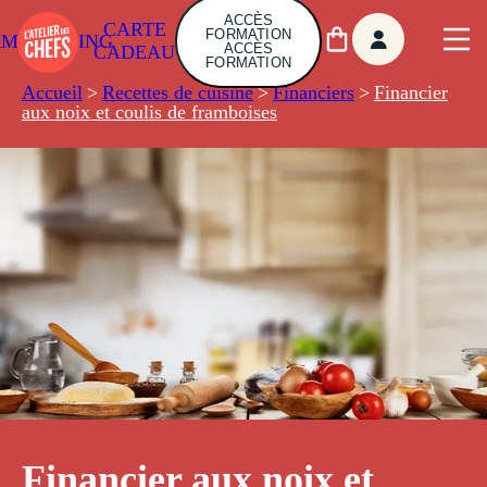
ACCÈS
CARTE
FORMATION
AMBUILDING
ACCÈS
CADEAU
FORMATION
Accueil
>
Recettes de cuisine
>
Financiers
>
Financier
aux noix et coulis de framboises
Financier aux noix et