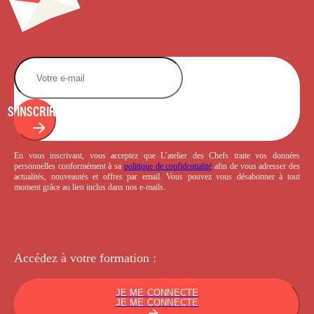
S'INSCRIRE
En vous inscrivant, vous acceptez que L’atelier des Chefs traite vos données
personnelles conformément à sa
politique de confidentialité
afin de vous adresser des
actualités, nouveautés et offres par email. Vous pouvez vous désabonner à tout
moment grâce au lien inclus dans nos e-mails.
Accédez à votre
formation :
JE ME CONNECTE
JE ME CONNECTE