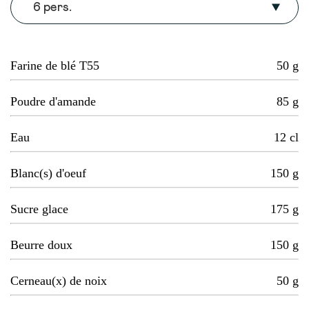
6 pers.
Farine de blé T55
50
g
Poudre d'amande
85
g
Eau
12
cl
Blanc(s) d'oeuf
150
g
Sucre glace
175
g
Beurre doux
150
g
Cerneau(x) de noix
50
g