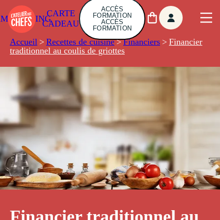
ACCÈS
CARTE
FORMATION
AMBUILDING
ACCÈS
CADEAU
FORMATION
Accueil
>
Recettes de cuisine
>
Financiers
>
Financier
traditionnel au coulis de griottes
Financier traditionnel au