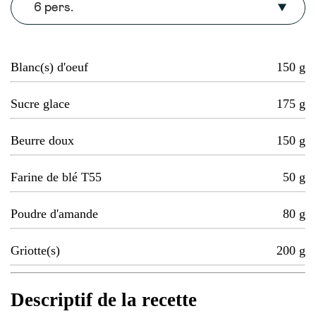
6 pers.
Blanc(s) d'oeuf
150
g
Sucre glace
175
g
Beurre doux
150
g
Farine de blé T55
50
g
Poudre d'amande
80
g
Griotte(s)
200
g
Descriptif de la recette