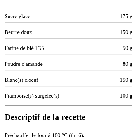
Sucre glace
175
g
Beurre doux
150
g
Farine de blé T55
50
g
Poudre d'amande
80
g
Blanc(s) d'oeuf
150
g
Framboise(s) surgelée(s)
100
g
Descriptif de la recette
Préchauffer le four à 180 °C (th. 6).