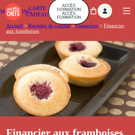
ACCÈS
CARTE
FORMATION
AMBUILDING
ACCÈS
CADEAU
FORMATION
Accueil
>
Recettes de cuisine
>
Financiers
>
Financier
aux framboises
Financier aux framboises