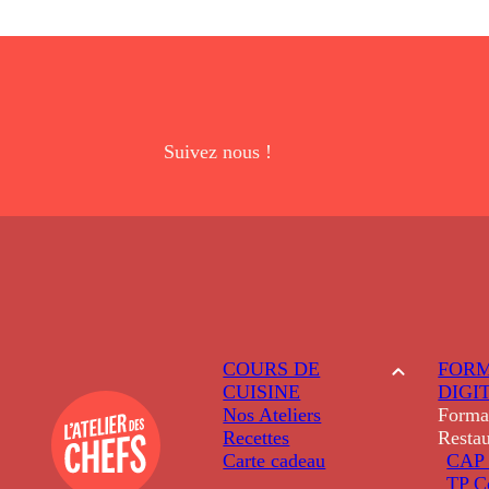
Suivez nous !
COURS DE
FORM
CUISINE
DIGI
Nos Ateliers
Forma
Recettes
Restau
Carte cadeau
CAP 
TP C