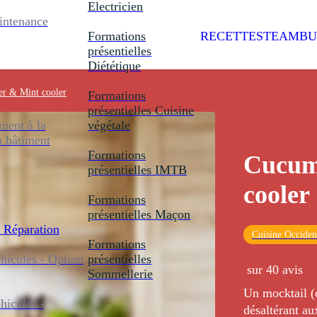
Electricien
intenance
Formations
RECETTES
TEAMBU
présentielles
Diététique
r & Mint cooler
Formations
présentielles
Cuisine
ent à la
végétale
u bâtiment
Formations
Cucum
présentielles
IMTB
cooler
Formations
présentielles
Maçon
 Réparation
Cuisine Occiden
Formations
icules - Option
présentielles
sur 40 avis
Sommellerie
Un mocktail (c
icules -
désaltérant au