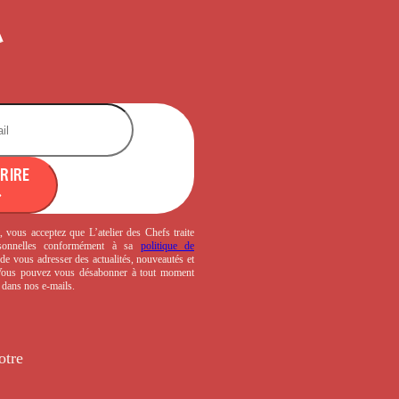
CRIRE
, vous acceptez que L’atelier des Chefs traite
sonnelles conformément à sa
politique de
de vous adresser des actualités, nouveautés et
 Vous pouvez vous désabonner à tout moment
s dans nos e-mails.
otre