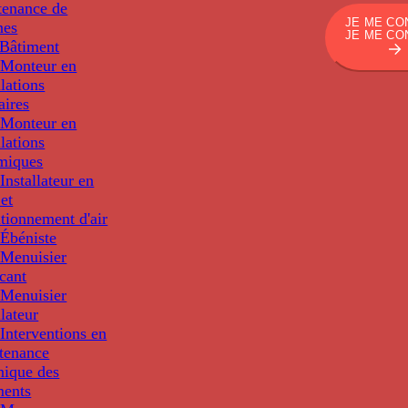
tenance de
JE ME CO
nes
JE ME CO
Bâtiment
Monteur en
llations
aires
Monteur en
llations
miques
nstallateur en
 et
tionnement d'air
Ébéniste
Menuisier
cant
Menuisier
llateur
Interventions en
tenance
nique des
ments