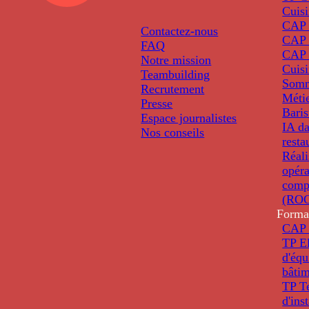
Cuis
CAP P
Contactez-nous
CAP 
FAQ
CAP 
Notre mission
Cuis
Teambuilding
Somm
Recrutement
Métie
Presse
Baris
Espace journalistes
IA da
Nos conseils
resta
Réali
opéra
comp
(ROC
Forma
CAP 
TP El
d'éq
bâti
TP T
d'ins