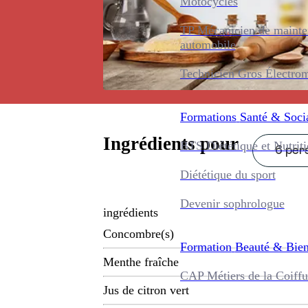
Motocycles
TP Mécanicien de maint
automobile
Technicien Gros Électro
Formations
Santé & Soci
Ingrédients pour
BTS Diététique et Nutrit
6 pers
Diététique du sport
Devenir sophrologue
ingrédients
Concombre(s)
Formation
Beauté & Bien
Menthe fraîche
CAP Métiers de la Coiffu
Jus de citron vert