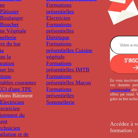
ine
Formations
âtissier
présentielles
Boulanger
Electricien
Boucher
Formations
ine Végétale
présentielles
ellerie
Diététique
rs du bar
Formations
ta
présentielles
Cuisine
ns la
végétale
S'INS
uration
Formations
ser les
présentielles
IMTB
tions
Formations
En vous inscrivant
tables courantes
présentielles
Maçon
vos données per
C) d'une TPE
Formations
confidentialité
afin 
offres par email.
tions
Bâtiment
présentielles
grâce au lien inclu
Electricien
Sommellerie
ectricien
uipement du
ment
Accédez à v
echnicien
formation :
tallation et de