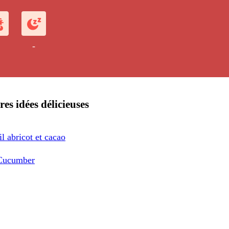
-
res idées délicieuses
l abricot et cacao
Cucumber