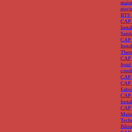
main
pisci
BTS 
CAP 
Insta
Sanit
CAP 
Insta
Ther
CAP I
froid
condi
CAP 
CAP 
Fabri
CAP 
Insta
CAP 
Main
Tech
Bâti