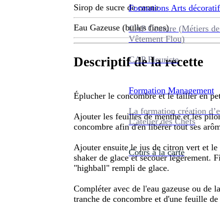
Sirop de sucre de canne
Formations
Arts décoratif
Eau Gazeuse (bulles fines)
CAP Couture (Métiers de
Vêtement Flou)
CAP Fleuriste
Descriptif de la recette
Formation
Management
Éplucher le concombre et le tailler en pet
La formation création d’e
Ajouter les feuilles de menthe et les pil
L’atelier des Chefs
concombre afin d'en libérer tout ses arôm
Ajouter ensuite le jus de citron vert et l
Cours à la carte
shaker de glace et secouer légèrement. Fi
"highball" rempli de glace.
Compléter avec de l'eau gazeuse ou de la 
tranche de concombre et d'une feuille de