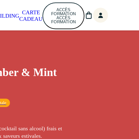
ACCÈS
CARTE
FORMATION
ILDING
ACCÈS
CADEAU
FORMATION
ber & Mint
tale
ocktail sans alcool) frais et
x saveurs estivales.