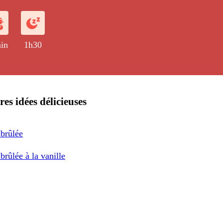
le.
in
1h30
res idées délicieuses
brûlée
rûlée à la vanille