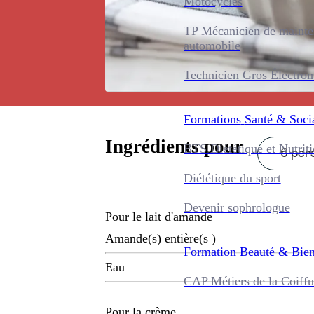
Motocycles
TP Mécanicien de maint
automobile
Technicien Gros Électro
Formations
Santé & Soci
Ingrédients pour
BTS Diététique et Nutrit
6 pers
Diététique du sport
Devenir sophrologue
Pour le lait d'amande
Amande(s) entière(s )
Formation
Beauté & Bien
Eau
CAP Métiers de la Coiffu
Pour la crème