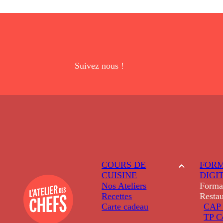
Suivez nous !
COURS DE
FORM
CUISINE
DIGI
Nos Ateliers
Forma
Recettes
Restau
Carte cadeau
CAP 
TP C