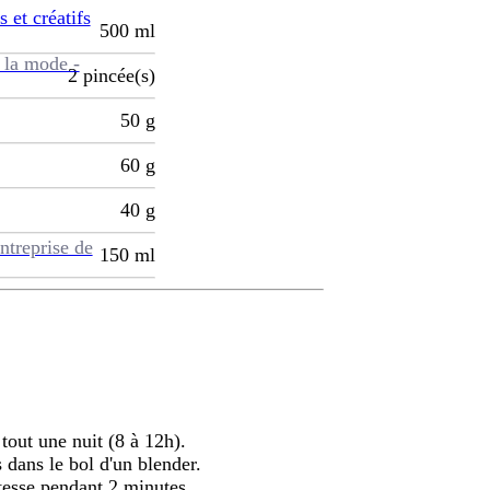
s et créatifs
500
ml
 la mode -
2
pincée(s)
50
g
60
g
40
g
ntreprise de
150
ml
tout une nuit (8 à 12h).
s dans le bol d'un blender.
itesse pendant 2 minutes.