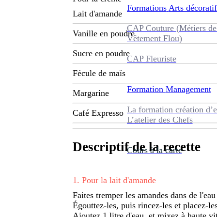
Formations
Arts décoratif
Lait d'amande
CAP Couture (Métiers de
Vanille en poudre
Vêtement Flou)
Sucre en poudre
CAP Fleuriste
Fécule de maïs
Formation
Management
Margarine
La formation création d’e
Café Expresso
L’atelier des Chefs
Descriptif de la recette
Cours à la carte
1
.
Pour la lait d'amande
Faites tremper les amandes dans de l'eau 
Égouttez-les, puis rincez-les et placez-le
Ajoutez 1 litre d'eau, et mixez à haute v