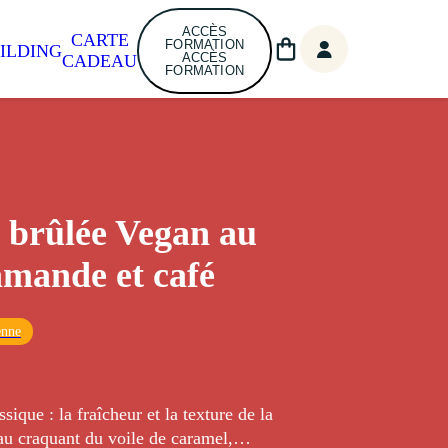
ACCÈS
CARTE
FORMATION
ILDING
ACCÈS
CADEAU
FORMATION
brûlée Vegan au
'amande et café
enne
sique : la fraîcheur et la texture de la
au craquant du voile de caramel,