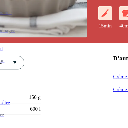
version végéta
enance
15min
40m
ménager
al
D’aut
ion
.
Crème 
Crème b
150
g
-être
600
l
re