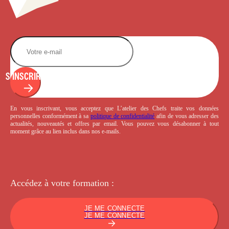
S'INSCRIRE
En vous inscrivant, vous acceptez que L’atelier des Chefs traite vos données
personnelles conformément à sa
politique de confidentialité
afin de vous adresser des
actualités, nouveautés et offres par email. Vous pouvez vous désabonner à tout
moment grâce au lien inclus dans nos e-mails.
Accédez à votre
formation :
JE ME CONNECTE
JE ME CONNECTE