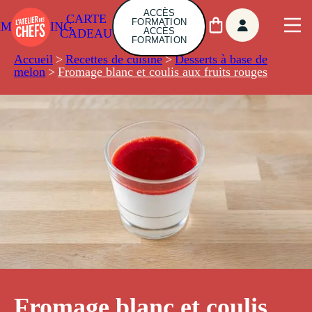
ACCÈS
CARTE
FORMATION
AMBUILDING
ACCÈS
CADEAU
FORMATION
Accueil
>
Recettes de cuisine
>
Desserts à base de
melon
>
Fromage blanc et coulis aux fruits rouges
Fromage blanc et coulis