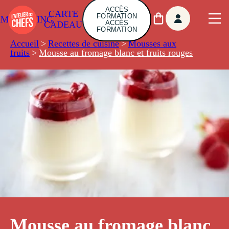
ACCÈS
CARTE
FORMATION
AMBUILDING
ACCÈS
CADEAU
FORMATION
Accueil
>
Recettes de cuisine
>
Mousses aux
fruits
>
Mousse au fromage blanc et fruits rouges
Mousse au fromage blanc