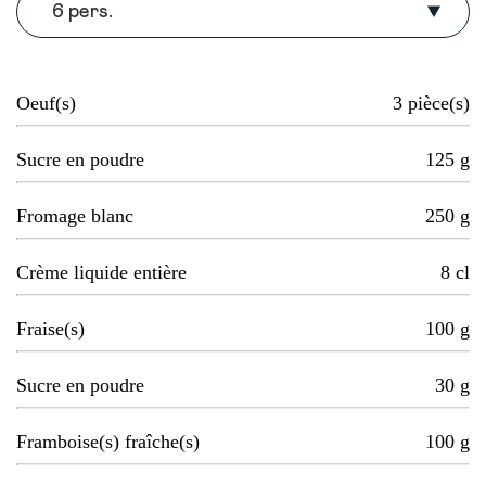
6 pers.
Oeuf(s)
3
pièce(s)
Sucre en poudre
125
g
Fromage blanc
250
g
Crème liquide entière
8
cl
Fraise(s)
100
g
Sucre en poudre
30
g
Framboise(s) fraîche(s)
100
g