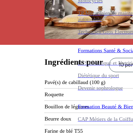
Motocycles
TP Mécanicien de maint
automobile
Technicien Gros Électro
Formations
Santé & Soci
Ingrédients pour
BTS Diététique et Nutrit
10 per
Diététique du sport
Pavé(s) de cabillaud (100 g)
Devenir sophrologue
Roquette
Formation
Beauté & Bien
Bouillon de légumes
Beurre doux
CAP Métiers de la Coiffu
Farine de blé T55