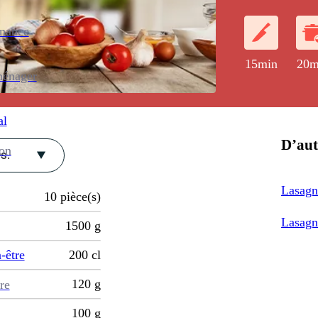
enance
15min
20m
ménager
al
D’aut
ion
s.
Lasagne
10
pièce(s)
Lasagn
1500
g
-être
200
cl
120
g
re
100
g