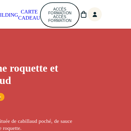
ACCÈS
CARTE
FORMATION
ILDING
ACCÈS
CADEAU
FORMATION
e roquette et
aud
e
ituée de cabillaud poché, de sauce
 roquette.