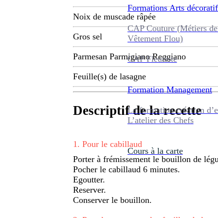
Formations
Arts décoratif
Noix de muscade râpée
CAP Couture (Métiers de
Gros sel
Vêtement Flou)
Parmesan Parmigiano Reggiano
CAP Fleuriste
Feuille(s) de lasagne
Formation
Management
Descriptif de la recette
La formation création d’e
L’atelier des Chefs
1
.
Pour le cabillaud
Cours à la carte
Porter à frémissement le bouillon de lég
Pocher le cabillaud 6 minutes.
Egoutter.
Reserver.
Conserver le bouillon.