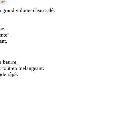
gne
n grand volume d'eau salé.
se.
ente".
ant.
e beurre.
x tout en mélangeant.
ade râpé.