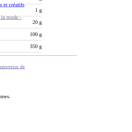
s et créatifs
1
g
 la mode -
20
g
100
g
350
g
ntreprise de
umes.