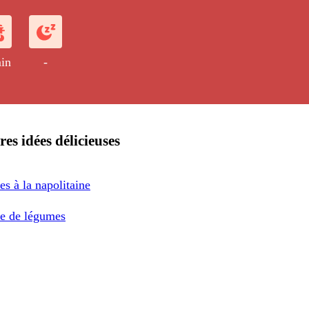
in
-
res idées délicieuses
s à la napolitaine
e de légumes