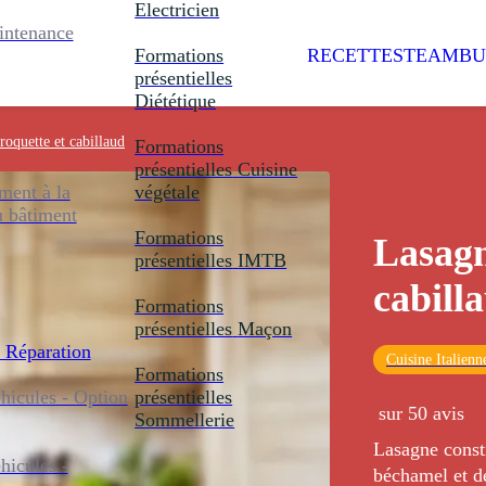
Electricien
intenance
Formations
RECETTES
TEAMBU
présentielles
Diététique
roquette et cabillaud
Formations
présentielles
Cuisine
ent à la
végétale
u bâtiment
Formations
Lasagn
présentielles
IMTB
cabill
Formations
présentielles
Maçon
 Réparation
Cuisine Italienn
Formations
icules - Option
présentielles
sur 50 avis
Sommellerie
Lasagne const
icules -
béchamel et de