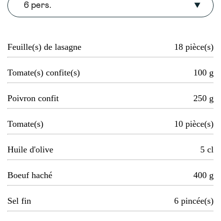
6 pers.
Feuille(s) de lasagne
18
pièce(s)
Tomate(s) confite(s)
100
g
Poivron confit
250
g
Tomate(s)
10
pièce(s)
Huile d'olive
5
cl
Boeuf haché
400
g
Sel fin
6
pincée(s)