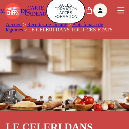
ACCÈS
CARTE
FORMATION
AMBUILDING
ACCÈS
CADEAU
FORMATION
Accueil
>
Recettes de cuisine
>
Plats à base de
légumes
>
LE CELERI DANS TOUT CES ETATS
LE CELERI DANS