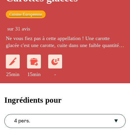
Cuisine Européenne
sur 31 avis
Ne vous fiez pas à cette appellation ! Une carotte
glacée c'est une carotte, cuite dans une faible quantités
d'eau et enrobé d'une pellicule de sirop. C'est
l'accompagnement parfait des grandes recettes de
cuisine Française.
25min
15min
-
Ingrédients pour
4 pers.