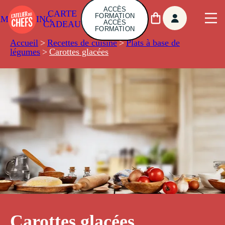
ACCÈS
CARTE
FORMATION
AMBUILDING
ACCÈS
CADEAU
FORMATION
Accueil
>
Recettes de cuisine
>
Plats à base de
légumes
>
Carottes glacées
Carottes glacées