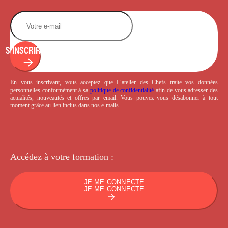
S'INSCRIRE
En vous inscrivant, vous acceptez que L’atelier des Chefs traite vos données
personnelles conformément à sa
politique de confidentialité
afin de vous adresser des
actualités, nouveautés et offres par email. Vous pouvez vous désabonner à tout
moment grâce au lien inclus dans nos e-mails.
Accédez à votre
formation :
JE ME CONNECTE
JE ME CONNECTE