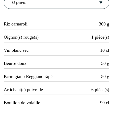
6 pers.
Riz carnaroli
300
g
Oignon(s) rouge(s)
1
pièce(s)
Vin blanc sec
10
cl
Beurre doux
30
g
Parmigiano Reggiano râpé
50
g
Artichaut(s) poivrade
6
pièce(s)
Bouillon de volaille
90
cl