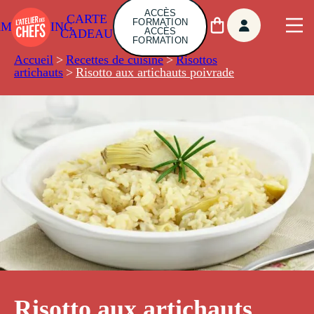
ACCÈS
CARTE
FORMATION
AMBUILDING
ACCÈS
CADEAU
FORMATION
Accueil
>
Recettes de cuisine
>
Risottos
artichauts
>
Risotto aux artichauts poivrade
Risotto aux artichauts