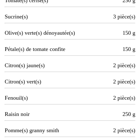
Tomate(s) cerise(s)
250
g
Sucrine(s)
3
pièce(s)
Olive(s) verte(s) dénoyautée(s)
150
g
Pétale(s) de tomate confite
150
g
Citron(s) jaune(s)
2
pièce(s)
Citron(s) vert(s)
2
pièce(s)
Fenouil(s)
2
pièce(s)
Raisin noir
250
g
Pomme(s) granny smith
2
pièce(s)