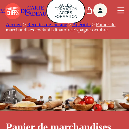
ACCÈS
CARTE
FORMATION
AMBUILDING
ACCÈS
CADEAU
FORMATION
Accueil
>
Recettes de cuisine
>
Apéritifs
>
Panier de
marchandises cocktail dinatoire Espagne octobre
Panier de marchandises