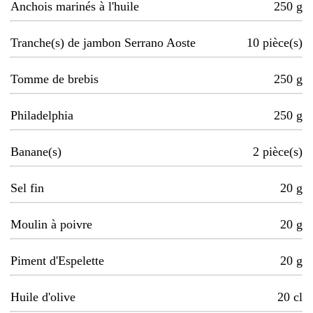
Anchois marinés à l'huile
250
g
Tranche(s) de jambon Serrano Aoste
10
pièce(s)
Tomme de brebis
250
g
Philadelphia
250
g
Banane(s)
2
pièce(s)
Sel fin
20
g
Moulin à poivre
20
g
Piment d'Espelette
20
g
Huile d'olive
20
cl