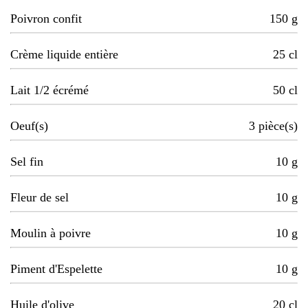
Poivron confit
150
g
Crème liquide entière
25
cl
Lait 1/2 écrémé
50
cl
Oeuf(s)
3
pièce(s)
Sel fin
10
g
Fleur de sel
10
g
Moulin à poivre
10
g
Piment d'Espelette
10
g
Huile d'olive
20
cl