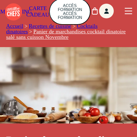
ACCÈS
CARTE
FORMATION
AMBUILDING
ACCÈS
CADEAU
FORMATION
Accueil
>
Recettes de cuisine
>
Cocktails
dinatoires
>
Panier de marchandises cocktail dinatoire
salé sans cuisson Novembre