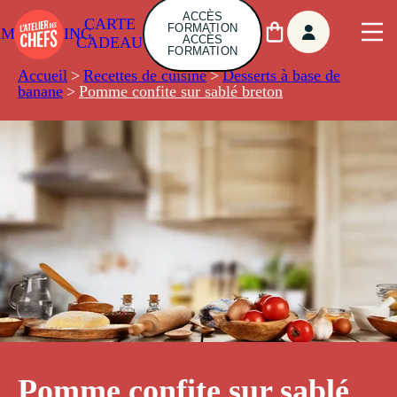
ACCÈS
CARTE
FORMATION
AMBUILDING
ACCÈS
CADEAU
FORMATION
Accueil
>
Recettes de cuisine
>
Desserts à base de
banane
>
Pomme confite sur sablé breton
Pomme confite sur sablé