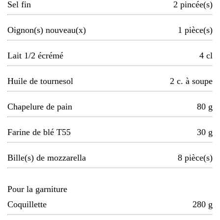
Sel fin
2
pincée(s)
Oignon(s) nouveau(x)
1
pièce(s)
Lait 1/2 écrémé
4
cl
Huile de tournesol
2
c. à soupe
Chapelure de pain
80
g
Farine de blé T55
30
g
Bille(s) de mozzarella
8
pièce(s)
Pour la garniture
Coquillette
280
g