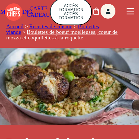
ACCÈS
CARTE
FORMATION
AMBUILDING
ACCÈS
CADEAU
FORMATION
Accueil
>
Recettes de cuisine
>
Boulettes
viande
>
Boulettes de boeuf moelleuses, coeur de
mozza et coquillettes à la roquette