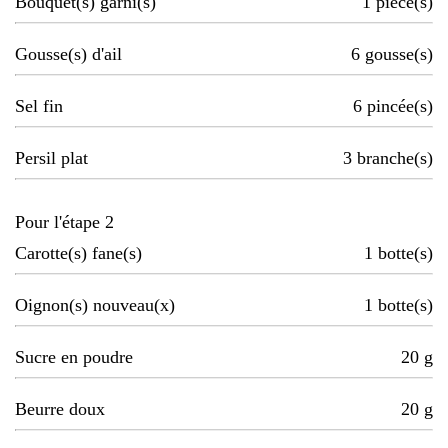
Bouquet(s) garni(s)
1
pièce(s)
Gousse(s) d'ail
6
gousse(s)
Sel fin
6
pincée(s)
Persil plat
3
branche(s)
Pour l'étape 2
Carotte(s) fane(s)
1
botte(s)
Oignon(s) nouveau(x)
1
botte(s)
Sucre en poudre
20
g
Beurre doux
20
g