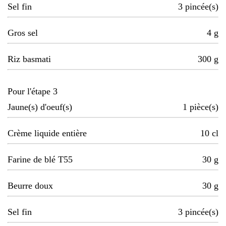
Sel fin
3
pincée(s)
Gros sel
4
g
Riz basmati
300
g
Pour l'étape 3
Jaune(s) d'oeuf(s)
1
pièce(s)
Crème liquide entière
10
cl
Farine de blé T55
30
g
Beurre doux
30
g
Sel fin
3
pincée(s)