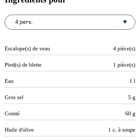
4 pers.
Escalope(s) de veau
4
pièce(s)
Pied(s) de blette
1
pièce(s)
Eau
1
l
Gros sel
5
g
Comté
60
g
Huile d'olive
1
c. à soupe